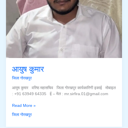
आयुष कुमार
जिला गोरखपुर
आयुष कुमार वरिष्ठ महासचिव जिला गोरखपुर कार्यकारिणी इकाई मोबाइल
: +91 63949 64335 ई – मेल : mr.sirfira.01@gmail.com
आयुष
Read More »
कुमार
जिला गोरखपुर