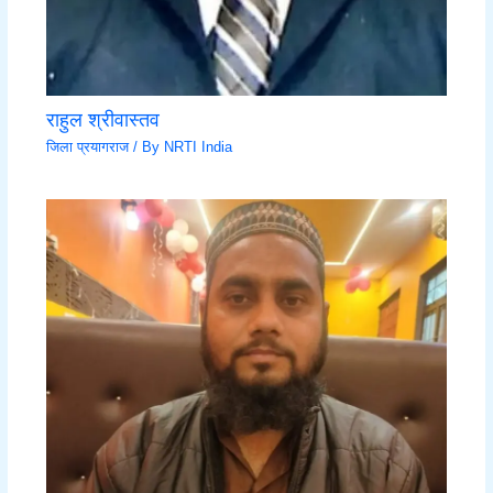
राहुल श्रीवास्तव
जिला प्रयागराज
/ By
NRTI India