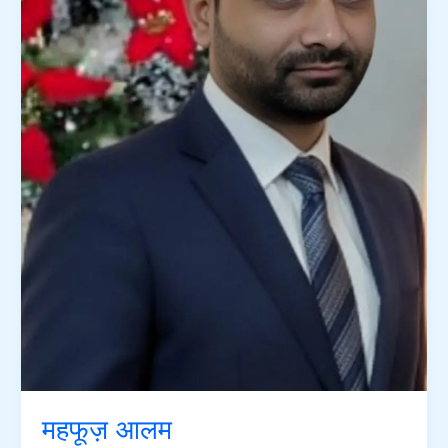
महफूज़ आलम