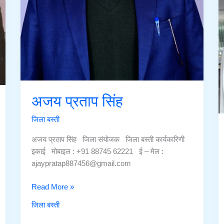
अजय प्रताप सिंह
जिला बस्ती
अजय प्रताप सिंह जिला संयोजक जिला बस्ती कार्यकारिणी
इकाई मोबाइल : +91 88745 62221 ई – मेल :
ajaypratap887456@gmail.com
अजय
Read More »
प्रताप
जिला बस्ती
सिंह