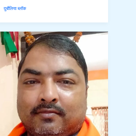
कुमार
दुबौलिया ब्लॉक
गुप्ता