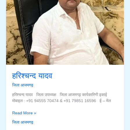
हरिश्चन्द यादव
जिला आजमगढ़
हरिश्चन्द यादव जिला उपाध्यक्ष जिला आजमगढ़ कार्यकारिणी इकाई
मोबाइल : +91 94555 70474 & +91 79851 16596 ई – मेल
हरिश्चन्द
Read More »
यादव
जिला आजमगढ़