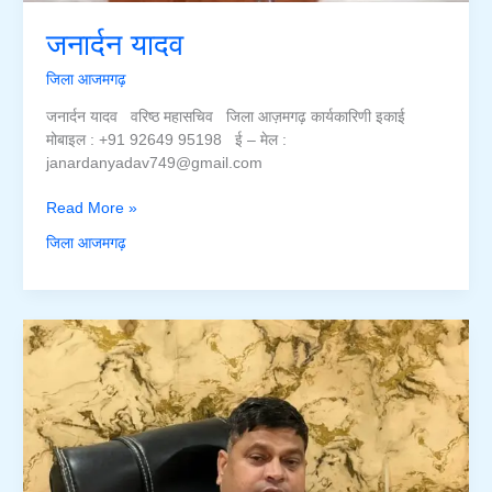
जनार्दन यादव
जिला आजमगढ़
जनार्दन यादव वरिष्ठ महासचिव जिला आज़मगढ़ कार्यकारिणी इकाई
मोबाइल : +91 92649 95198 ई – मेल :
janardanyadav749@gmail.com
जनार्दन
Read More »
यादव
जिला आजमगढ़