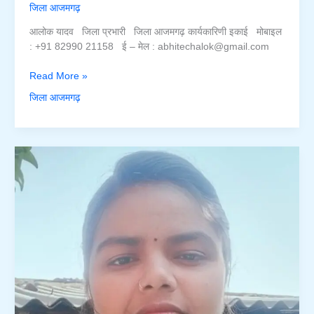
जिला आजमगढ़
आलोक यादव जिला प्रभारी जिला आजमगढ़ कार्यकारिणी इकाई मोबाइल
: +91 82990 21158 ई – मेल : abhitechalok@gmail.com
आलोक
Read More »
यादव
जिला आजमगढ़