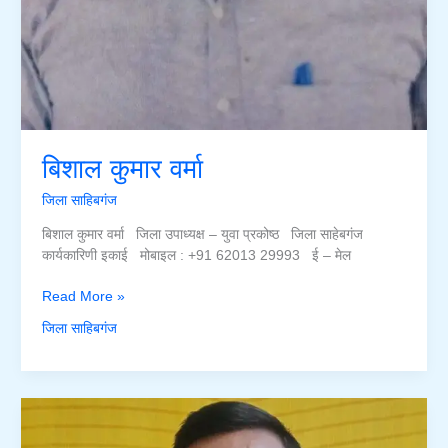
बिशाल कुमार वर्मा
जिला साहिबगंज
बिशाल कुमार वर्मा जिला उपाध्यक्ष – युवा प्रकोष्ठ जिला साहेबगंज
कार्यकारिणी इकाई मोबाइल : +91 62013 29993 ई – मेल
बिशाल
Read More »
कुमार
जिला साहिबगंज
वर्मा