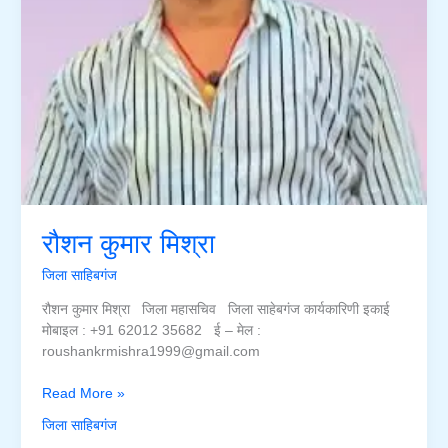
रौशन कुमार मिश्रा
जिला साहिबगंज
रौशन कुमार मिश्रा जिला महासचिव जिला साहेबगंज कार्यकारिणी इकाई
मोबाइल : +91 62012 35682 ई – मेल :
roushankrmishra1999@gmail.com
रौशन
Read More »
कुमार
जिला साहिबगंज
मिश्रा