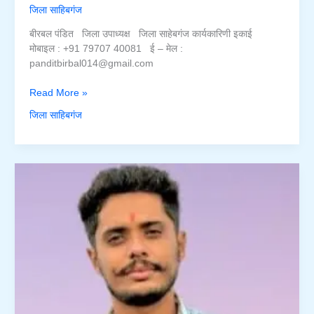
जिला साहिबगंज
बीरबल पंडित जिला उपाध्यक्ष जिला साहेबगंज कार्यकारिणी इकाई
मोबाइल : +91 79707 40081 ई – मेल :
panditbirbal014@gmail.com
बीरबल
Read More »
पंडित
जिला साहिबगंज