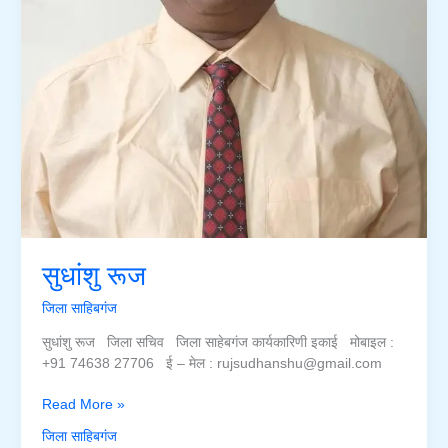
सुधांशु रूज
जिला साहिबगंज
सुधांशु रूज जिला सचिव जिला साहेबगंज कार्यकारिणी इकाई मोबाइल :
+91 74638 27706 ई – मेल : rujsudhanshu@gmail.com
सुधांशु
Read More »
रूज
जिला साहिबगंज