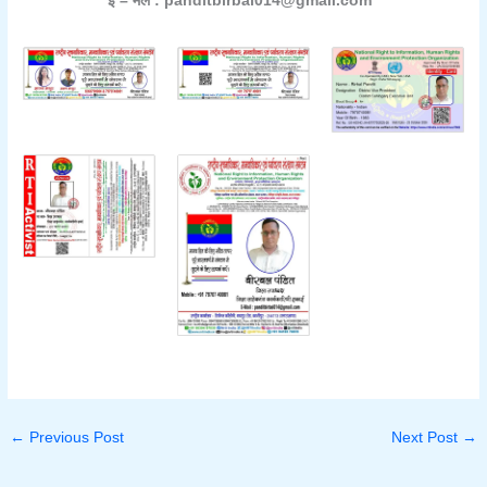
ई – मेल : panditbirbal014@gmail.com
←
Previous Post
Next Post
→