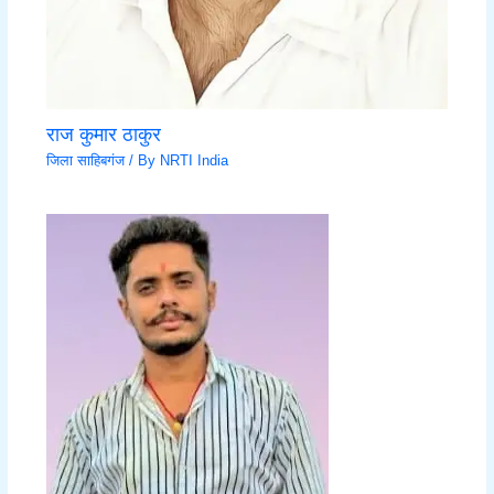
राज कुमार ठाकुर
जिला साहिबगंज
/ By
NRTI India