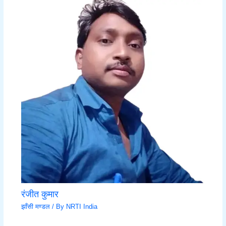
रंजीत कुमार
झाँसी मण्डल
/ By
NRTI India